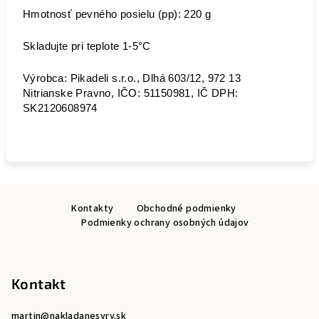
Hmotnosť pevného posielu (pp): 220 g
Skladujte pri teplote 1-5°C
Výrobca: Pikadeli s.r.o., Dlhá 603/12, 972 13
Nitrianske Pravno, IČO: 51150981, IČ DPH:
SK2120608974
Z
Kontakty
Obchodné podmienky
á
Podmienky ochrany osobných údajov
p
ä
t
Kontakt
i
e
martin
@
nakladanesyry.sk