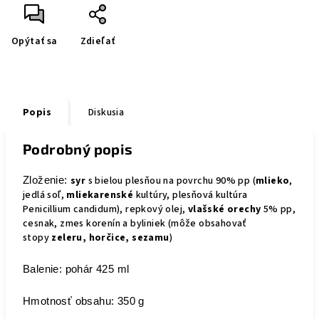
Opýtať sa
Zdieľať
Popis
Diskusia
Podrobný popis
syr
s bielou plesňou na povrchu 90% pp (
mlieko
,
Zloženie:
jedlá soľ,
mliekarenské
kultúry, plesňová kultúra
Penicillium candidum), repkový olej,
vlašské orechy
5% pp,
cesnak, zmes korenín a byliniek (môže obsahovať
stopy
zeleru, horčice
, sezamu
)
Balenie: pohár 425 ml
Hmotnosť obsahu: 350 g