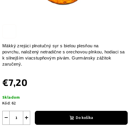
Mäkký zrejúci plnotučný syr s bielou plesňou na
povrchu,
naložený netradične s orechovou plnkou, hodiaci sa
k silnejším viacstupňovým pivám. Gurmánsky zážitok
zaručený.
€7,20
Jednotková
Skladom
cena:
Kód:
62
−
+
Do košíka