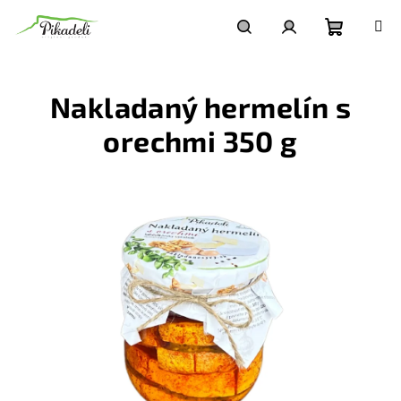
Prejsť
na
obsah
Nákupn
Hľadať
Prihlásenie
Nakladaný hermelín s
košík
orechmi 350 g