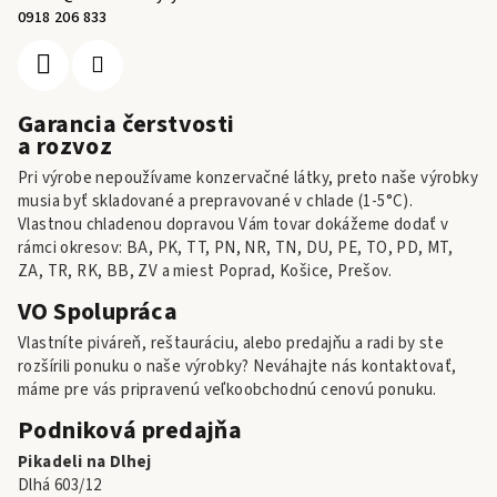
0918 206 833
Garancia čerstvosti
a rozvoz
Pri výrobe nepoužívame konzervačné látky, preto naše výrobky
musia byť skladované a prepravované v chlade (1-5°C).
Vlastnou chladenou dopravou Vám tovar dokážeme dodať v
rámci okresov: BA, PK, TT, PN, NR, TN, DU, PE, TO, PD, MT,
ZA, TR, RK, BB, ZV a miest Poprad, Košice, Prešov.
VO Spolupráca
Vlastníte piváreň, reštauráciu, alebo predajňu a radi by ste
rozšírili ponuku o naše výrobky? Neváhajte nás kontaktovať,
máme pre vás pripravenú veľkoobchodnú cenovú ponuku.
Podniková predajňa
Pikadeli na Dlhej
Dlhá 603/12